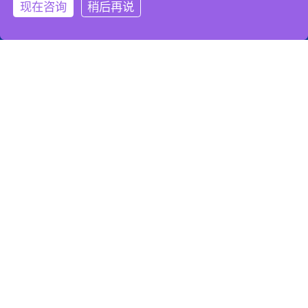
关注我们
现在咨询
稍后再说
服务热线
添加微信
关注微信
购买渠道
中文
关注微信公众号
关注微信公众号
© 2019-2026. 东莞市玖玖加壹电子科技有限公司 All Rights
Reserved.
粤ICP备19149805号-2