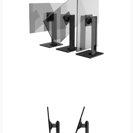
垂直旋转
支持顺时针90°竖屏