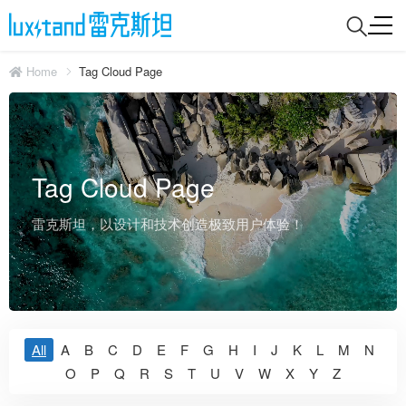
Home
Tag Cloud Page
Tag Cloud Page
雷克斯坦，以设计和技术创造极致用户体验！
All
A
B
C
D
E
F
G
H
I
J
K
L
M
N
O
P
Q
R
S
T
U
V
W
X
Y
Z