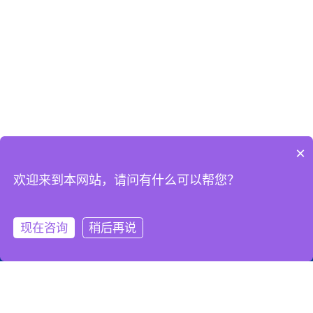
×
欢迎来到本网站，请问有什么可以帮您？
现在咨询
稍后再说
服务热线
添加微信
关注微信
购买渠道
中文
显示器底座，显示器支架