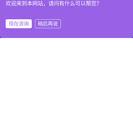
欢迎来到本网站，请问有什么可以帮您？
现在咨询
稍后再说
服务热线
添加微信
关注微信
购买渠道
中文
显示器底座，显示器支架
雷克斯坦专注支架转轴研发设计生产领域，提供各种高复杂度、高技
术含量、精密多功能支架转轴产品。
关注我们