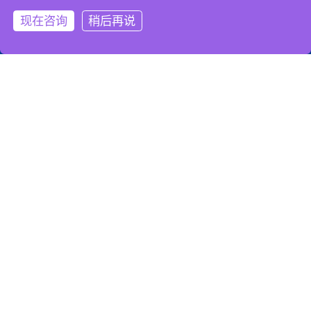
现在咨询
稍后再说
服务热线
添加微信
关注微信
购买渠道
中文
显示器底座，显示器支架
雷克斯坦专注支架转轴研发设计生产领域，提供各种高复杂度、高技
术含量、精密多功能支架转轴产品。
关注我们