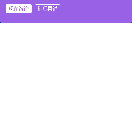
现在咨询
稍后再说
服务热线
添加微信
关注微信
购买渠道
中文
显示器底座，显示器支架
雷克斯坦专注支架转轴研发设计生产领域，提供各种高复杂度、高技
术含量、精密多功能支架转轴产品。
关注我们